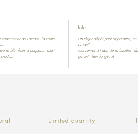
Info+
e consommer de l’alcool. La vente
Un léger dépôt peut apparaitre, ce n'
rs.
produit.
que le blé, fruits à coques… ainsi
Conserver à l'abri de la lumière, da
 produit.
garantir leur longévité.
ral
Limited quantity