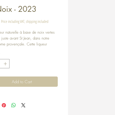
Noix - 2023
rice
Price including VAT, shipping included
eur naturelle à base de noix vertes
 juste avant St Jean, dans notre
ôme provençale. Cette liqueur
possède une saveur puissante qui
*
à coup sûr les connaisseurs les plus
s.
e
euse & raffinée
ation
Add to Cart
ur glaçon, en cocktails
if, apéritif
alcool