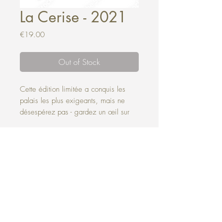
La Cerise - 2021
Price
€19.00
Out of Stock
Cette édition limitée a conquis les
palais les plus exigeants, mais ne
désespérez pas - gardez un œil sur
notre site pour une autre opportunité
de déguster cette merveilleuse liqueur
l'année prochaine.
100%
Quantités
100%
Naturel
limitées
Français
Alcohol abuse is dangerous for your health, consume in moderation.
Join us on
facebook and instagram